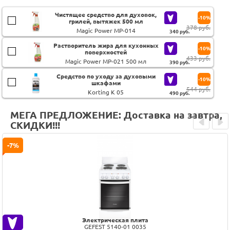
Чистящее средство для духовок,
-10%
грилей, вытяжек 500 мл
378 руб.
Magic Power MP-014
340
руб.
Растворитель жира для кухонных
-10%
поверхностей
433 руб.
Magic Power MP-021 500 мл
390
руб.
Средство по уходу за духовыми
-10%
шкафами
544 руб.
Korting K 05
490
руб.
МЕГА ПРЕДЛОЖЕНИЕ: Доставка на завтра,
СКИДКИ!!!
Prev
Next
-7%
Электрическая плита
GEFEST 5140-01 0035