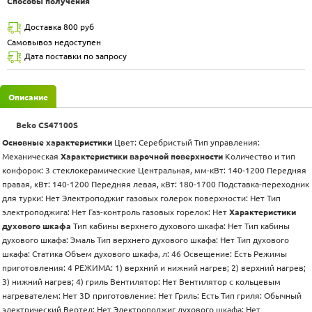
Способы получения
Доставка 800 руб
Самовывоз недоступен
Дата поставки по запросу
Описание
Beko CS47100S
Основные характеристики
Цвет: Серебристый Тип управления:
Механическая
Характеристики варочной поверхности
Количество и тип
конфорок: 3 стеклокерамические Центральная, мм-кВт: 140-1200 Передняя
правая, кВт: 140-1200 Передняя левая, кВт: 180-1700 Подставка-переходник
для турки: Нет Электроподжиг газовых голерок поверхности: Нет Тип
электроподжига: Нет Газ-контроль газовых горелок: Нет
Характеристики
духового шкафа
Тип кабины верхнего духового шкафа: Нет Тип кабины
духового шкафа: Эмаль Тип верхнего духового шкафа: Нет Тип духового
шкафа: Статика Объем духового шкафа, л: 46 Освещение: Есть Режимы
приготовления: 4 РЕЖИМА: 1) верхний и нижний нагрев; 2) верхний нагрев;
3) нижний нагрев; 4) гриль Вентилятор: Нет Вентилятор с кольцевым
нагревателем: Нет 3D приготовление: Нет Гриль: Есть Тип гриля: Обычный
электрический Вертел: Нет Электроподжиг духового шкафа: Нет