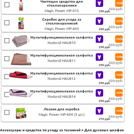
Чистящее средство для
-10%
стеклокерамики
433 руб.
Magic Power MP-015
390
руб.
Скребок для ухода за
-10%
стеклокерамикой
433 руб.
Magic Power MP-603
390
руб.
Мультифункциональная салфетка
-10%
Nodorsil HAU810
322 руб.
290
руб.
Мультифункциональная салфетка
-10%
Nodorsil HAU811
322 руб.
290
руб.
Мультифункциональная салфетка
-10%
Nodorsil HAU812
322 руб.
290
руб.
Мультифункциональная салфетка
-10%
Nodorsil HAU814
322 руб.
290
руб.
Лезвия для скребка
-10%
Magic Power MP-604 (3 шт.)
233 руб.
210
руб.
Аксессуары и средства по уходу за техникой > Для духовых шкафов