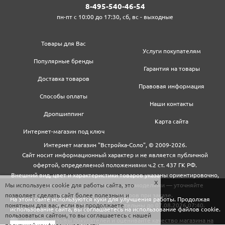
8‍-4‍9‍5‍-5‍4‍0‍-4‍6‍-5‍4‍
пн-пт с 10:00 до 17:30, сб, вс - выходные
Товары для Вас
Услуги покупателям
Популярные бренды
Гарантия на товары
Доставка товаров
Правовая информация
Способы оплаты
Наши контакты
Дропшиппинг
Карта сайта
Интернет-магазин под ключ
Интернет магазин "Встройка-Соло", © 2009-2026.
Сайт носит информационный характер и не является публичной
офертой, определяемой положениями ч.2 ст. 437 ГК РФ.
Внешний вид, цвет и характеристики товаров указаны ориентировочно,
Мы используем cookie для работы сайта, это
могут не совпадать с обновленными моделями — уточняйте
позволяет сделать сайт более полезным и
информацию у менеджеров при заказе.
На этом сайте используются куки для улучшения работы. Продолжая
понятным для вас, если вы продолжаете
Цены и условия доставки действительны до 07.08.2026 07:40.
использование сайта, вы соглашаетесь на использование файлов cookie.
пользоваться сайтом, то вы соглашаетесь с нашей