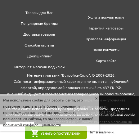
Товары для Вас
Услуги покупателям
Популярные бренды
Гарантия на товары
Доставка товаров
Правовая информация
Способы оплаты
Наши контакты
Дропшиппинг
Карта сайта
Интернет-магазин под ключ
Интернет магазин "Встройка-Соло", © 2009-2026.
Сайт носит информационный характер и не является публичной
офертой, определяемой положениями ч.2 ст. 437 ГК РФ.
Внешний вид, цвет и характеристики товаров указаны ориентировочно,
Мы используем cookie для работы сайта, это
могут не совпадать с обновленными моделями — уточняйте
позволяет сделать сайт более полезным и
информацию у менеджеров при заказе.
На этом сайте используются куки для улучшения работы. Продолжая
понятным для вас, если вы продолжаете
Цены и условия доставки действительны до 06.08.2026 17:04.
использование сайта, вы соглашаетесь на использование файлов cookie.
пользоваться сайтом, то вы соглашаетесь с нашей
политикой конфиденциальности
.
Закрыть
Нет в наличии.
УЗНАТЬ О ПОСТУПЛЕНИИ