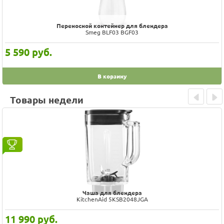
Переносной контейнер для блендера
Smeg BLF03 BGF03
5 590
руб.
В корзину
Товары недели
Prev
Next
Чаша для блендера
KitchenAid 5KSB2048JGA
11 990
руб.