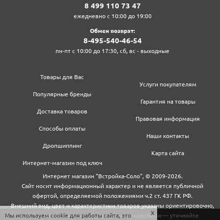
8‍ 4‍9‍9‍ 1‍1‍0‍ 7‍3‍ 4‍7‍
ежедневно с 10:00 до 19:00
Обмен возврат:
8‍-4‍9‍5‍-5‍4‍0‍-4‍6‍-5‍4‍
пн-пт с 10:00 до 17:30, сб, вс - выходные
Товары для Вас
Услуги покупателям
Популярные бренды
Гарантия на товары
Доставка товаров
Правовая информация
Способы оплаты
Наши контакты
Дропшиппинг
Карта сайта
Интернет-магазин под ключ
Интернет магазин "Встройка-Соло", © 2009-2026.
Сайт носит информационный характер и не является публичной
офертой, определяемой положениями ч.2 ст. 437 ГК РФ.
Внешний вид, цвет и характеристики товаров указаны ориентировочно,
Мы используем cookie для работы сайта, это
могут не совпадать с обновленными моделями — уточняйте