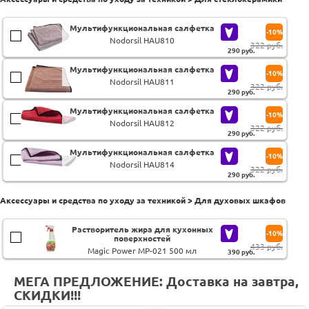
Мультифункциональная салфетка
-10%
Nodorsil HAU810
322 руб.
290
руб.
Мультифункциональная салфетка
-10%
Nodorsil HAU811
322 руб.
290
руб.
Мультифункциональная салфетка
-10%
Nodorsil HAU812
322 руб.
290
руб.
Мультифункциональная салфетка
-10%
Nodorsil HAU814
322 руб.
290
руб.
Аксессуары и средства по уходу за техникой > Для духовых шкафов
Растворитель жира для кухонных
-10%
поверхностей
433 руб.
Magic Power MP-021 500 мл
390
руб.
МЕГА ПРЕДЛОЖЕНИЕ: Доставка на завтра,
СКИДКИ!!!