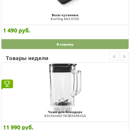
Весы кухонные
Korting KKS 0102
1 490
руб.
В корзину
Товары недели
Prev
Next
Чаша для блендера
KitchenAid 5KSB2048JGA
11 990
руб.