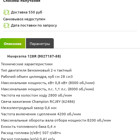
Способы получения
Доставка 550 руб
Самовывоз недоступен
Дата поставки по запросу
Описание
Параметры
Husqvarna 128R (9527157-58)
Технические характеристики
Тип двигателя Бензиновый 2-х тактный
Рабочий объем цилиндра, куб см 28 см3
Максимальная мощность, кВт 0,8 кВт (8000 об./мин)
Максимальная мощность, л.с. 1,1 л.с. (8000 об./мин)
Частота на холостом ходу 2800 об./мин
Свеча зажигания Champion RCJ8Y (62486)
Межэлектродный зазор 0,6 мм
Частота включения сцепления 4200 об./мин
Максимальные обороты вала отбора мощности 8200 об./мин
Емкость топливного бака 0,4 л
Расход топлива (г/кВт) 507 г/кВтч
Расход топлива (кг/ч) 0,41 кг/ч