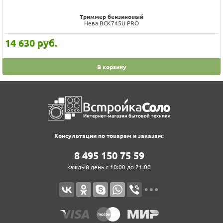
Триммер бензиновый
Нева BCK745U PRO
14 630
руб.
В корзину
Консультации по товарам и заказам:
8‍ 4‍9‍5‍ 1‍5‍0‍ 7‍5‍ 5‍9‍
каждый день с 10:00 до 21:00