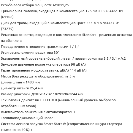
Резьба вала отбора мощности M10х1,25
Триммерная головка, входящая в комплектацию T25 M10 L 5784461-01
(61108)
Диск для травы, входящий в комплектацию Грасс 255-4-1 5784437-01
(73279)
Ременная оснастка, входящая в комплектацию Standart - ременная оснастка
на оба плеча
Передаточное отношение трансмиссии 1 / 1,4
Угол расположения редуктора 30°
Эквивалентный уровень вибраций, левая / правая рукоятка 3,5 / 3,1 м/с2
Звуковое давление возле уха оператора 98 дБ (А)
Гарантированная мощность звука, дБ(А) 114 дБ (A)
Масса (без режущего оборудования), кг 5 кг
Длина штанги 1483 мм
Диаметр штанги 25,4 мм
Размер упаковки, ДхШхВ1хВ2 1829х286х244 мм
Технология двигателя E-TECH® II (минимальный уровень выбросов
отработанных газов) +
Выключатель зажигания с автовозвратом +
Топливоподкачивающий насос +
Система легкого запуска Smart Start ® (сопротивление шнура стартера
снижено на 40%) +