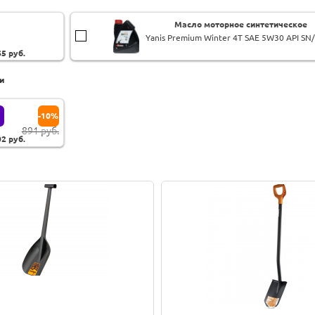
Масло моторное синтетическое
Yanis Premium Winter 4T SAE 5W30 API SN/
65
руб.
и
-10%
891 руб.
02
руб.