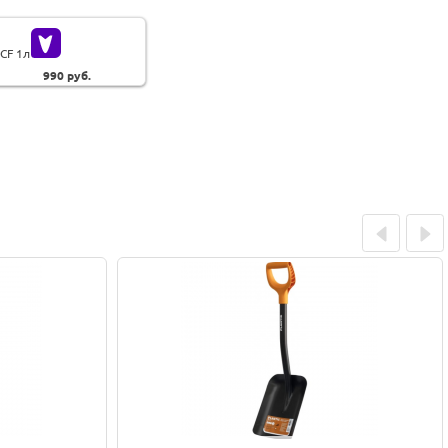
CF 1л
990
руб.
Prev
Next