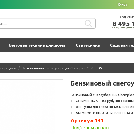
О нас
Код кли
8‍ 4‍9‍5‍ 1
каждый день 
Бытовая техника для дома
Сантехника
Садовая те
/
уборщики
Бензиновый снегоуборщик Champion ST655BS
Бензиновый снего
Бензиновый снегоуборщик Champion 
Стоимость: 31103 руб, постоянны
Доступна доставка по МСК или мо
Вы можете оплатить наличным и 
Артикул 131
Подберём аналог