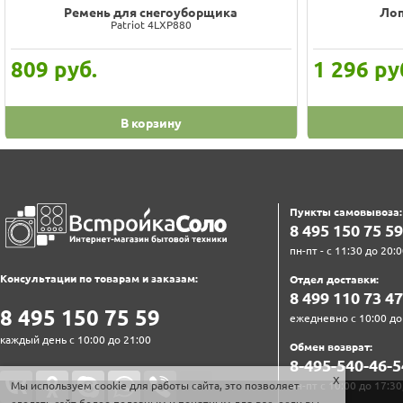
Ремень для снегоуборщика
Лоп
Patriot 4LXP880
809
руб.
1 296
ру
В корзину
Пункты самовывоза:
8‍ 4‍9‍5‍ 1‍5‍0‍ 7‍5‍ 5‍9‍
пн-пт - с 11:30 до 20:0
Консультации по товарам и заказам:
Отдел доставки:
8‍ 4‍9‍9‍ 1‍1‍0‍ 7‍3‍ 4‍7‍
8‍ 4‍9‍5‍ 1‍5‍0‍ 7‍5‍ 5‍9‍
ежедневно с 10:00 до
каждый день с 10:00 до 21:00
Обмен возврат:
8‍-4‍9‍5‍-5‍4‍0‍-4‍6‍-5‍
Мы используем cookie для работы сайта, это позволяет
пн-пт с 10:00 до 17:30