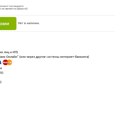
 момент последнего
и не является офертой.
Нет в наличии.
ЕНИИ
их лиц и ИП)
анк Онлайн" (или через другие системы интернет-банкинга)
ра
it)
к)