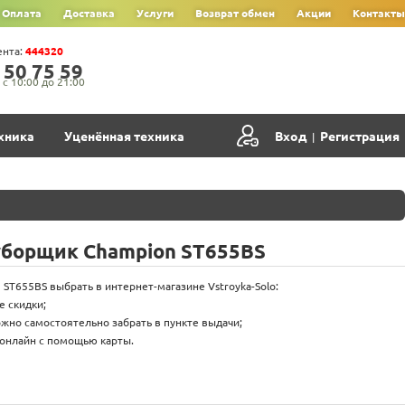
Оплата
Доставка
Услуги
Возврат обмен
Акции
Контакты
ента:
444320
‍5‍0‍ 7‍5‍ 5‍9‍
с 10:00 до 21:00
хника
Уценённая техника
Вход
Регистрация
|
уборщик Champion ST655BS
ST655BS выбрать в интернет-магазине Vstroyka-Solo:
е скидки;
жно самостоятельно забрать в пункте выдачи;
онлайн с помощью карты.