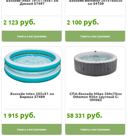
Бассейн Intex 191х178х61 см
Бассейн BestWay 201х150х30
Дисней 57497
см 54109
руб.
руб.
2 123
2 100
Узнать о поступлении
Узнать о поступлении
Бассейн Intex 203х51 см
СПА-бассейн MSpa 204х70см
Бирюза 57489
Ottoman 930л круглый C-
OM062
руб.
руб.
1 915
58 331
Узнать о поступлении
Узнать о поступлении