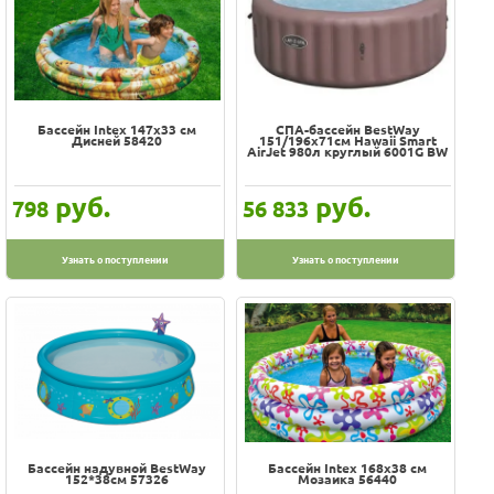
Бассейн Intex 147х33 см
СПА-бассейн BestWay
Дисней 58420
151/196х71см Hawaii Smart
AirJet 980л круглый 6001G BW
руб.
руб.
798
56 833
Узнать о поступлении
Узнать о поступлении
Бассейн надувной BestWay
Бассейн Intex 168х38 см
152*38см 57326
Мозаика 56440