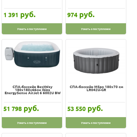
руб.
руб.
1 391
974
Узнать о поступлении
Узнать о поступлении
СПА-бассейн BestWay
СПА-бассейн MSpa 180х70 см
180x180x66см Ibiza
LR042U-GR
EnergySense AirJet 6 6002U BW
руб.
руб.
51 798
53 550
Узнать о поступлении
Узнать о поступлении