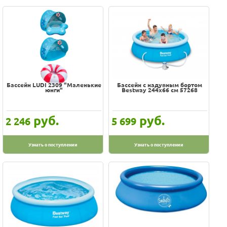
Бассейн LUDI 2309 "Маленькие
Бассейн с надувным бортом
юнги"
Bestway 244х66 см 57268
руб.
руб.
2 246
5 699
Узнать о поступлении
Узнать о поступлении