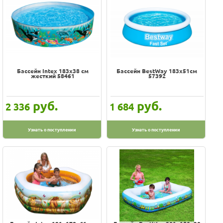
Бассейн Intex 183х38 см
Бассейн BestWay 183х51см
жесткий 58461
57392
руб.
руб.
2 336
1 684
Узнать о поступлении
Узнать о поступлении