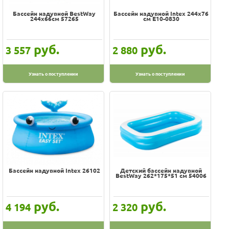
Бассейн надувной BestWay
Бассейн надувной Intex 244х76
244х66см 57265
см Е10-0830
руб.
руб.
3 557
2 880
Узнать о поступлении
Узнать о поступлении
Бассейн надувной Intex 26102
Детский бассейн надувной
BestWay 262*175*51 см 54006
руб.
руб.
4 194
2 320