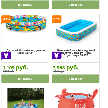
Маша и Медведь
Форма мойки
В корзину
В корзину
круглый
многогранный
-15%
-13%
овальный
прямоугольный
Водяной насос
есть
Детский бассейн надувной
Детский бассейн надувной
Intex 59431
BestWay Happy Flora
нет
Подсолнух 54121
отсутствует
руб.
руб.
1 109
3 988
Навес от солнца
1 305 руб.
4 584 руб.
есть
В корзину
В корзину
нет
Наличие тента
Подстилка под бассейн
Полезный объём