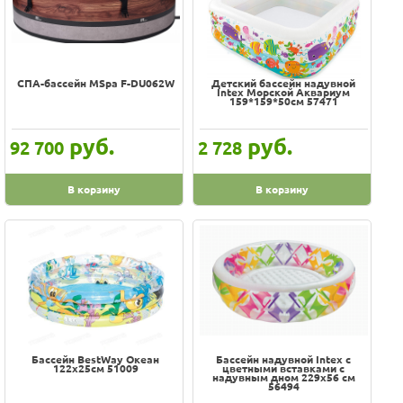
СПА-бассейн MSpa F-DU062W
Детский бассейн надувной
Intex Морской Аквариум
159*159*50см 57471
руб.
руб.
92 700
2 728
В корзину
В корзину
Бассейн BestWay Океан
Бассейн надувной Intex с
122х25см 51009
цветными вставками с
надувным дном 229х56 см
56494