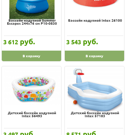
Вес в упаковке
Дно бассейна
Бассейн надувной Summer
Бассейн надувной Intex 26100
Escapes 244х76 см Р10-0830
Диаметр
Производительность насоса
руб.
руб.
3 612
3 543
В корзину
В корзину
Детский бассейн надувной
Детский бассейн надувной
Intex 56493
Intex 57183
руб.
руб.
3 497
8 571