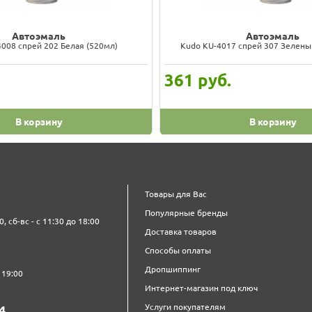
Автоэмаль
Автоэмаль
008 спрей 202 Белая (520мл)
Kudo KU-4017 спрей 307 Зелены
361
руб.
В корзину
В корзину
Товары для Вас
Популярные бренды
0, сб-вс - с 11:30 до 18:00
Доставка товаров
Способы оплаты
Дропшиппинг
 19:00
Интернет-магазин под ключ
Услуги покупателям
4‍