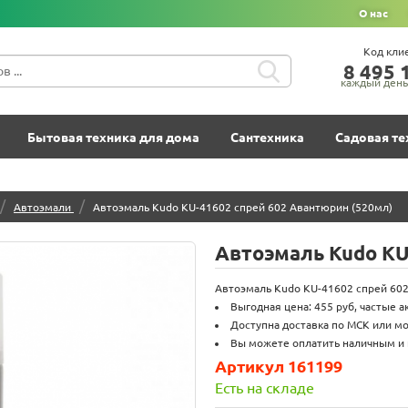
О нас
Код кли
8‍ 4‍9‍5‍ 1
каждый день 
Бытовая техника для дома
Сантехника
Садовая те
/
/
Автоэмали
Автоэмаль Kudo KU-41602 спрей 602 Авантюрин (520мл)
Автоэмаль Kudo KU
Автоэмаль Kudo KU-41602 спрей 602 
Выгодная цена: 455 руб, частые а
Доступна доставка по МСК или мо
Вы можете оплатить наличным и 
Артикул 161199
Есть на складе