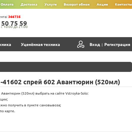
Оплата
Доставка
Услуги
Возврат обмен
Акции
Контакты
ента:
366735
‍5‍0‍ 7‍5‍ 5‍9‍
с 10:00 до 21:00
хника
Уценённая техника
Вход
Регистрация
|
-41602 спрей 602 Авантюрин (520мл)
Авантюрин (520мл) выбрать на сайте Vstroyka-Solo:
кции;
жно получить в пункте самовывоза;
по карте.