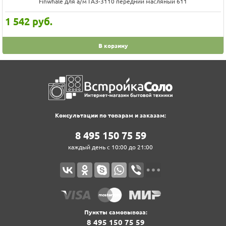
Finwhale для а/м ГАЗ-3110 передний масляный 611
1 542
руб.
В корзину
Консультации по товарам и заказам:
8‍ 4‍9‍5‍ 1‍5‍0‍ 7‍5‍ 5‍9‍
каждый день с 10:00 до 21:00
Пункты самовывоза:
8‍ 4‍9‍5‍ 1‍5‍0‍ 7‍5‍ 5‍9‍