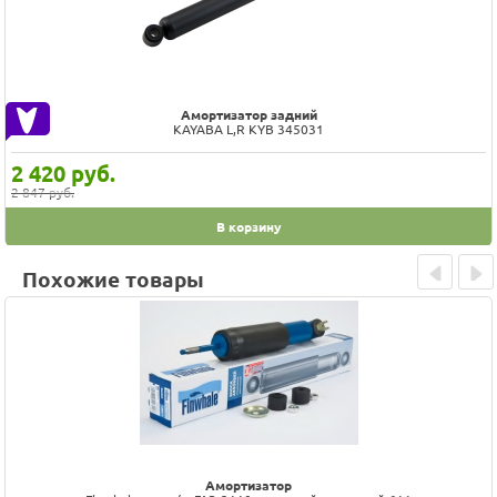
Амортизатор задний
KAYABA L,R KYB 345031
2 420
руб.
2 847 руб.
В корзину
Похожие товары
Prev
Next
Амортизатор