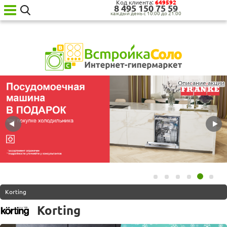
Код клиента:
649592
8‍ 4‍9‍5‍ 1‍5‍0‍ 7‍5‍ 5‍9‍
каждый день с 10:00 до 21:00
Ваш
город:
Москва
Категории
товаров
Описание акции
Бытовая
техника
для
кухни
Бытовая
техника
для
дома
Сантехника
Садовая
техника
Korting
Уценённая
Korting
техника
О нас