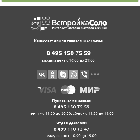
стандартами.
В 2011 году Körting впервые появился на российском рынке. Сейчас сеть
сервисных центров Körting насчитывает более 120 точек в разных
городах России.
Вся техника Korting производится на современных заводах, имеющих
многоэтапную систему контроля качества. В обязательном порядке все
Консультации по товарам и заказам:
приборы проходят процедуру сертификации в Европейском союзе и
8‍ 4‍9‍5‍ 1‍5‍0‍ 7‍5‍ 5‍9‍
имеют высокий класс энергоэффективности.
каждый день с 10:00 до 21:00
На сегодняшний день ключевым направлением деятельности Korting
является производство современной и комфортной встраиваемой
бытовой техники, которая превращает кухню в уютное и
функциональное пространство для кулинарного творчества. Это
надежная, продуманная, качественная и стильная техника для дома.
В ассортимент Korting входят варочные поверхности, духовые шкафы,
Пункты самовывоза:
стиральные и посудомоечные машины, кухонные вытяжки,
8‍ 4‍9‍5‍ 1‍5‍0‍ 7‍5‍ 5‍9‍
холодильники, а также профессиональные аксессуары для
пн-пт - с 11:30 до 20:00, сб-вс - с 11:30 до 18:00
приготовления. Свою модель могут без труда найти покупатели с
Отдел доставки:
самыми смелыми предпочтениями в дизайне, ведь многообразие стилей
8‍ 4‍9‍9‍ 1‍1‍0‍ 7‍3‍ 4‍7‍
– еще одно несомненное преимущество Körting. В ассортименте бренда
есть приборы как в современном hi-tech-дизайне, так и благородном
ежедневно с 10:00 до 19:00