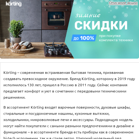
Оплата
Описание акции
Доставка
Услуги
Возврат
обмен
Акции
Контакты
Körting – современная встраиваемая бытовая техника, призванная
создавать превосходное окружение. Бренд Körting, которому в 2019 году
исполнилось 130 лет, пришел в Россию в 2011 году. Сейчас компания
предлагает комфорт и уют в сочетании с передовыми техническими
решениями.
В ассортимент Körting входят варочные поверхности, духовые шкафы,
стиральные и посудомоечные машины, кухонные вытяжки,
холодильники, микроволновые печи и аксессуары. Подходящую модель
могут найти покупатели с самыми разными предпочтениями в дизайне и
функционале – в ассортименте бренда есть приборы как в современном
hi-tech исполнении, так и в стиле ретро. Широкий модельный ряд