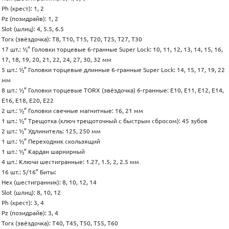
Ph (крест): 1, 2
Pz (позидрайв): 1, 2
Slot (шлиц): 4, 5.5, 6.5
Torx (звёздочка): T8, T10, T15, T20, T25, T27, T30
17 шт.: ½” Головки торцевые 6-гранные Super Lock: 10, 11, 12, 13, 14, 15, 16,
17, 18, 19, 20, 21, 22, 24, 27, 30, 32 мм
5 шт.: ½” Головки торцевые длинные 6-гранные Super Lock: 14, 15, 17, 19, 22
мм
8 шт.: ½” Головки торцевые TORX (звёздочка) 6-гранные: E10, E11, E12, E14,
E16, E18, E20, E22
2 шт.: ½” Головки свечные магнитные: 16, 21 мм
1 шт.: ½” Трещотка (ключ трещоточный с быстрым сбросом): 45 зубов
2 шт.: ½” Удлинитель: 125, 250 мм
1 шт.: ½” Переходник скользящий
1 шт.: ½” Кардан шарнирный
4 шт.: Ключи шестигранные: 1.27, 1.5, 2, 2.5 мм
16 шт.: 5/16” Биты:
Hex (шестигранник): 8, 10, 12, 14
Slot (шлиц): 8, 10, 12
Ph (крест): 3, 4
Pz (позидрайв): 3, 4
Torx (звёздочка): T40, T45, T50, T55, T60