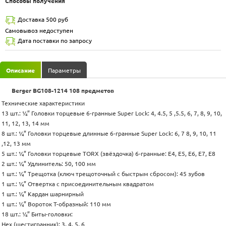
Способы получения
Доставка 500 руб
Самовывоз недоступен
Дата поставки по запросу
Описание
Параметры
Berger BG108-1214 108 предметов
Технические характеристики
13 шт.: ¼” Головки торцевые 6-гранные Super Lock: 4, 4.5, 5 ,5.5, 6, 7, 8, 9, 10,
11, 12, 13, 14 мм
8 шт.: ¼” Головки торцевые длинные 6-гранные Super Lock: 6, 7 8, 9, 10, 11
,12, 13 мм
5 шт.: ¼” Головки торцевые TORX (звёздочка) 6-гранные: E4, E5, E6, E7, E8
2 шт.: ¼” Удлинитель: 50, 100 мм
1 шт.: ¼” Трещотка (ключ трещоточный с быстрым сбросом): 45 зубов
1 шт.: ¼” Отвертка с присоединительным квадратом
1 шт.: ¼” Кардан шарнирный
1 шт.: ¼” Вороток Т-образный: 110 мм
18 шт.: ¼” Биты-головки:
Hex (шестигранник): 3, 4, 5, 6