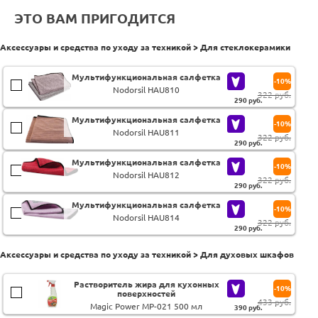
ЭТО ВАМ ПРИГОДИТСЯ
Аксессуары и средства по уходу за техникой > Для стеклокерамики
Мультифункциональная салфетка
-10%
Nodorsil HAU810
322 руб.
290
руб.
Мультифункциональная салфетка
-10%
Nodorsil HAU811
322 руб.
290
руб.
Мультифункциональная салфетка
-10%
Nodorsil HAU812
322 руб.
290
руб.
Мультифункциональная салфетка
-10%
Nodorsil HAU814
322 руб.
290
руб.
Аксессуары и средства по уходу за техникой > Для духовых шкафов
Растворитель жира для кухонных
-10%
поверхностей
433 руб.
Magic Power MP-021 500 мл
390
руб.