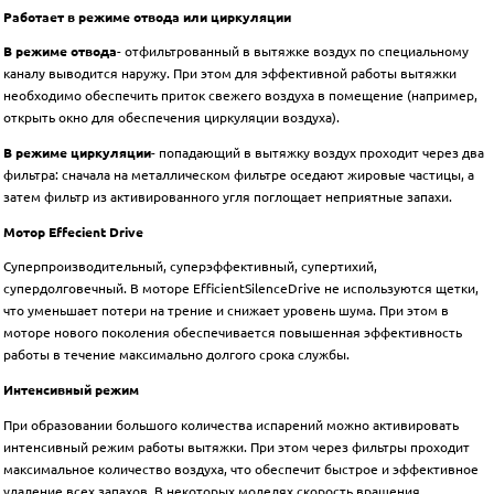
Работает в режиме отвода или циркуляции
В режиме отвода
- отфильтрованный в вытяжке воздух по специальному
каналу выводится наружу. При этом для эффективной работы вытяжки
необходимо обеспечить приток свежего воздуха в помещение (например,
открыть окно для обеспечения циркуляции воздуха).
В режиме циркуляции
- попадающий в вытяжку воздух проходит через два
фильтра: сначала на металлическом фильтре оседают жировые частицы, а
затем фильтр из активированного угля поглощает неприятные запахи.
Мотор Effecient Drive
Суперпроизводительный, суперэффективный, супертихий,
cупердолговечный. В моторе EfficientSilenceDrive не используются щетки,
что уменьшает потери на трение и снижает уровень шума. При этом в
моторе нового поколения обеспечивается повышенная эффективность
работы в течение максимально долгого срока службы.
Интенсивный режим
При образовании большого количества испарений можно активировать
интенсивный режим работы вытяжки. При этом через фильтры проходит
максимальное количество воздуха, что обеспечит быстрое и эффективное
удаление всех запахов. В некоторых моделях скорость вращения