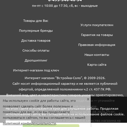
пн-пт с 10:00 до 17:30, сб, вс - выходные
Товары для Вас
Услуги покупателям
Популярные бренды
Гарантия на товары
Доставка товаров
Правовая информация
Способы оплаты
Наши контакты
Дропшиппинг
Карта сайта
Интернет-магазин под ключ
Интернет магазин "Встройка-Соло", © 2009-2026.
Сайт носит информационный характер и не является публичной
офертой, определяемой положениями ч.2 ст. 437 ГК РФ.
Внешний вид, цвет и характеристики товаров указаны ориентировочно,
Мы используем cookie для работы сайта, это
могут не совпадать с обновленными моделями — уточняйте
позволяет сделать сайт более полезным и
информацию у менеджеров при заказе.
На этом сайте используются куки для улучшения работы. Продолжая
понятным для вас, если вы продолжаете
Цены и условия доставки действительны до 07.08.2026 21:41.
использование сайта, вы соглашаетесь на использование файлов cookie.
пользоваться сайтом, то вы соглашаетесь с нашей
политикой конфиденциальности
.
Закрыть