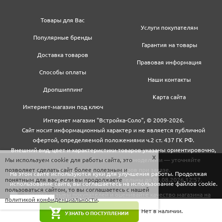
Товары для Вас
Услуги покупателям
Популярные бренды
Гарантия на товары
Доставка товаров
Правовая информация
Способы оплаты
Наши контакты
Дропшиппинг
Карта сайта
Интернет-магазин под ключ
Интернет магазин "Встройка-Соло", © 2009-2026.
Сайт носит информационный характер и не является публичной
офертой, определяемой положениями ч.2 ст. 437 ГК РФ.
Внешний вид, цвет и характеристики товаров указаны ориентировочно,
Мы используем cookie для работы сайта, это
могут не совпадать с обновленными моделями — уточняйте
позволяет сделать сайт более полезным и
информацию у менеджеров при заказе.
На этом сайте используются куки для улучшения работы. Продолжая
понятным для вас, если вы продолжаете
Цены и условия доставки действительны до 09.08.2026 12:57.
использование сайта, вы соглашаетесь на использование файлов cookie.
пользоваться сайтом, то вы соглашаетесь с нашей
политикой конфиденциальности
.
Закрыть
Нет в наличии.
УЗНАТЬ О ПОСТУПЛЕНИИ