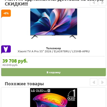
СКИДКИ!!!
Prev
Next
-6%
Телевизор
Xiaomi TV A Pro 55" 2026 / ELA5978RU / L55MB-APRU
39 708
руб.
42 243 руб.
В корзину
Похожие товары
Prev
Next