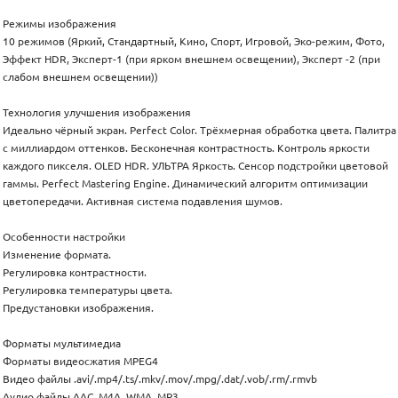
Режимы изображения
10 режимов (Яркий, Стандартный, Кино, Спорт, Игровой, Эко-режим, Фото,
Эффект HDR, Эксперт-1 (при ярком внешнем освещении), Эксперт -2 (при
слабом внешнем освещении))
Технология улучшения изображения
Идеально чёрный экран. Perfect Color. Трёхмерная обработка цвета. Палитра
с миллиардом оттенков. Бесконечная контрастность. Контроль яркости
каждого пикселя. OLED HDR. УЛЬТРА Яркость. Сенсор подстройки цветовой
гаммы. Perfect Mastering Engine. Динамический алгоритм оптимизации
цветопередачи. Активная система подавления шумов.
Особенности настройки
Изменение формата.
Регулировка контрастности.
Регулировка температуры цвета.
Предустановки изображения.
Форматы мультимедиа
Форматы видеосжатия MPEG4
Видео файлы .avi/.mp4/.ts/.mkv/.mov/.mpg/.dat/.vob/.rm/.rmvb
Аудио файлы AAC, M4A, WMA, MP3