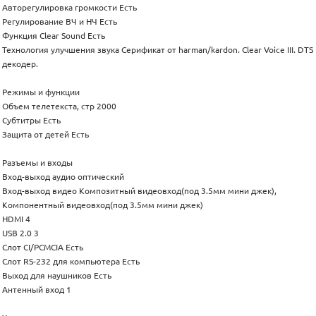
Авторегулировка громкости Есть
Регулирование ВЧ и НЧ Есть
Функция Clear Sound Есть
Технология улучшения звука Серификат от harman/kardon. Clear Voice III. DTS
декодер.
Режимы и функции
Объем телетекста, стр 2000
Субтитры Есть
Защита от детей Есть
Разъемы и входы
Вход-выход аудио оптический
Вход-выход видео Композитный видеовход(под 3.5мм мини джек),
Компонентный видеовход(под 3.5мм мини джек)
HDMI 4
USB 2.0 3
Слот CI/PCMCIA Есть
Слот RS-232 для компьютера Есть
Выход для наушников Есть
Антенный вход 1