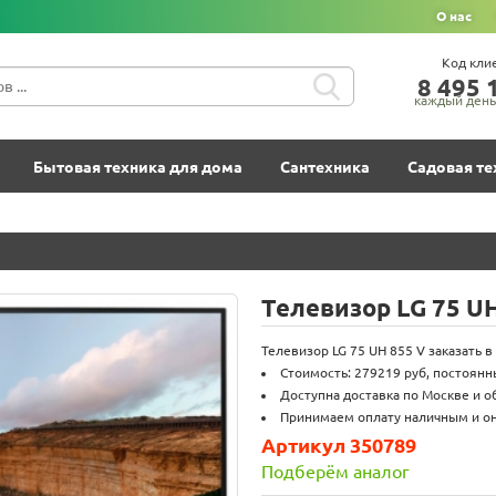
О нас
Код кли
8‍ 4‍9‍5‍ 1
каждый день 
Бытовая техника для дома
Сантехника
Садовая те
Телевизор LG 75 UH
Телевизор LG 75 UH 855 V заказать в
Стоимость: 279219 руб, постоянн
Доступна доставка по Москве и о
Принимаем оплату наличным и о
Артикул 350789
Подберём аналог