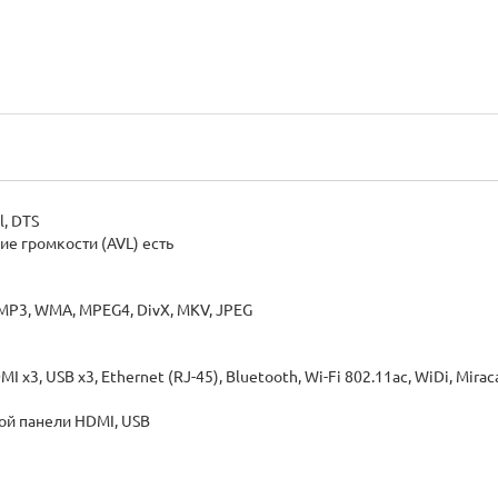
l, DTS
е громкости (AVL) есть
3, WMA, MPEG4, DivX, MKV, JPEG
x3, USB x3, Ethernet (RJ-45), Bluetooth, Wi-Fi 802.11ac, WiDi, Mirac
ой панели HDMI, USB