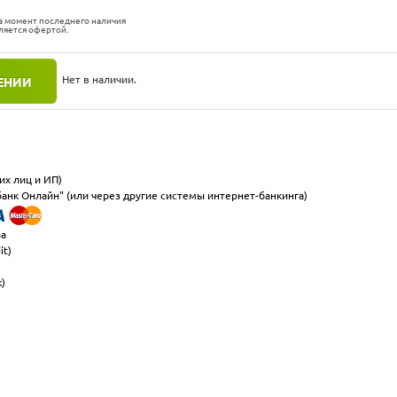
а момент последнего наличия
вляется офертой.
Нет в наличии.
ЕНИИ
их лиц и ИП)
анк Онлайн" (или через другие системы интернет-банкинга)
ра
it)
к)