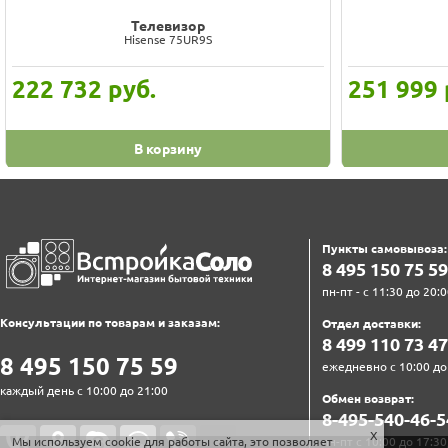
Телевизор
Hisense 75UR9S
222 732
руб.
251 999
В корзину
Пункты самовывоза:
8‍ 4‍9‍5‍ 1‍5‍0‍ 7‍5‍ 5‍9‍
пн-пт - с 11:30 до 20:0
Консультации по товарам и заказам:
Отдел доставки:
8‍ 4‍9‍9‍ 1‍1‍0‍ 7‍3‍ 4‍7‍
8‍ 4‍9‍5‍ 1‍5‍0‍ 7‍5‍ 5‍9‍
ежедневно с 10:00 до
каждый день с 10:00 до 21:00
Обмен возврат:
8‍-4‍9‍5‍-5‍4‍0‍-4‍6‍-5‍
пн-пт с 10:00 до 17:30
Мы используем cookie для работы сайта, это позволяет