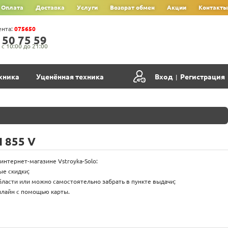
Оплата
Доставка
Услуги
Возврат обмен
Акции
Контакты
ента:
075650
‍5‍0‍ 7‍5‍ 5‍9‍
с 10:00 до 21:00
хника
Уценённая техника
Вход
Регистрация
|
 855 V
 интернет-магазине Vstroyka-Solo:
ые скидки;
бласти или можно самостоятельно забрать в пункте выдачи;
нлайн с помощью карты.