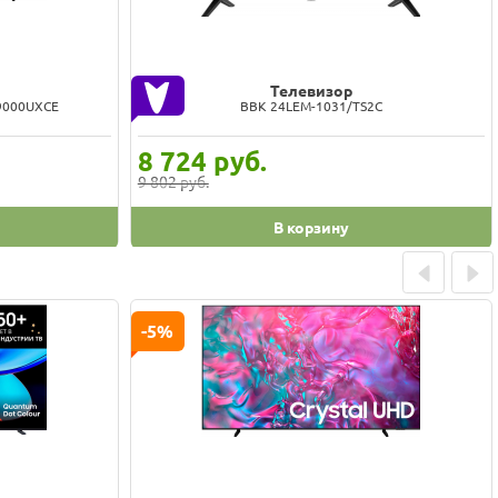
Телевизор
U9000UXCE
BBK 24LEM-1031/TS2C
8 724
руб.
9 802 руб.
В корзину
Prev
Next
-5%