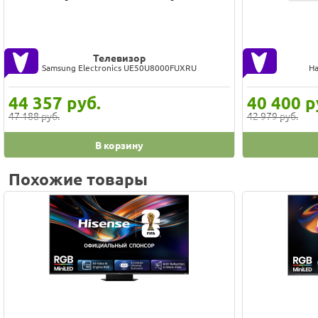
Телевизор
Samsung Electronics UE50U8000FUXRU
Ha
44 357
руб.
40 400
р
47 188 руб.
42 979 руб.
В корзину
Похожие товары