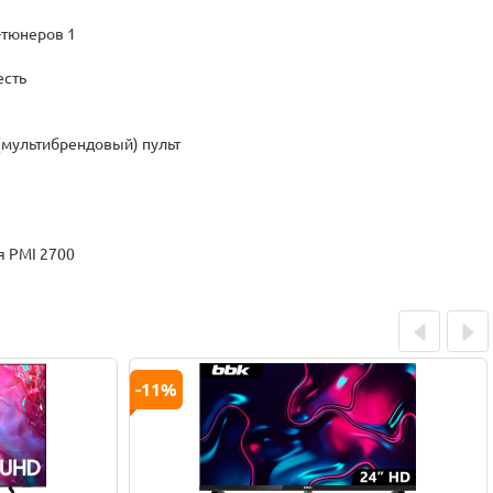
-тюнеров 1
есть
(мультибрендовый) пульт
 PMI 2700
Prev
Next
-11%