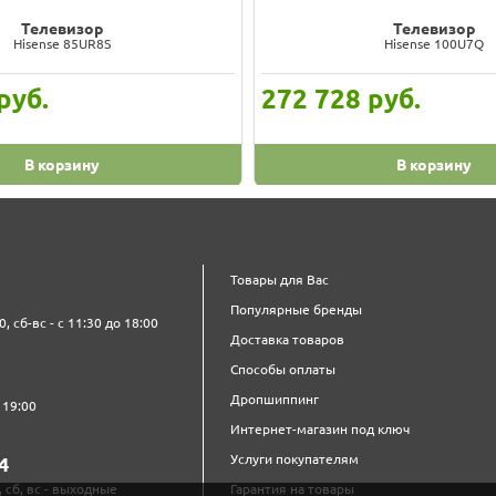
Телевизор
Телевизор
Hisense 85UR8S
Hisense 100U7Q
руб.
272 728
руб.
В корзину
В корзину
Товары для Вас
Популярные бренды
0, сб-вс - с 11:30 до 18:00
Доставка товаров
Способы оплаты
Дропшиппинг
 19:00
Интернет-магазин под ключ
Услуги покупателям
4‍
, сб, вс - выходные
Гарантия на товары