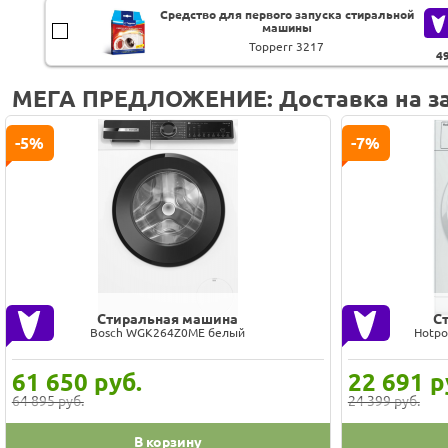
Средство для первого запуска стиральной
машины
Topperr 3217
4
МЕГА ПРЕДЛОЖЕНИЕ: Доставка на за
-5%
-7%
Стиральная машина
С
Bosch WGK264Z0ME белый
Hotpo
61 650
руб.
22 691
р
64 895 руб.
24 399 руб.
В корзину