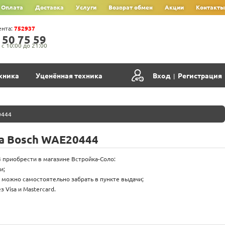
Оплата
Доставка
Услуги
Возврат обмен
Акции
Контакты
ента:
752937
‍5‍0‍ 7‍5‍ 5‍9‍
с 10:00 до 21:00
хника
Уценённая техника
Вход
Регистрация
|
0444
а Bosch WAE20444
приобрести в магазине Встройка-Соло:
и;
 можно самостоятельно забрать в пункте выдачи;
 Visa и Mastercard.