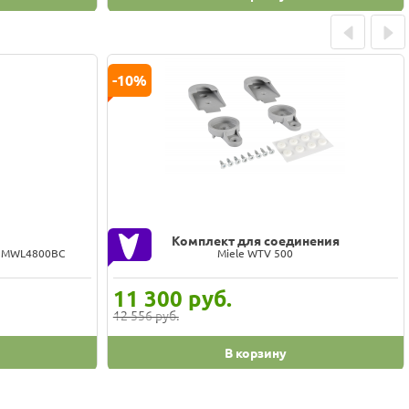
Prev
Next
-10%
Комплект для соединения
0г MWL4800BC
Miele WTV 500
11 300
руб.
12 556 руб.
В корзину