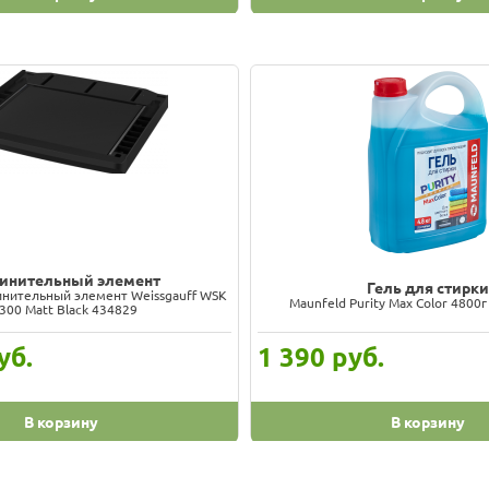
инительный элемент
Гель для стирки
инительный элемент Weissgauff WSK
Maunfeld Purity Max Color 480
300 Matt Black 434829
уб.
1 390
руб.
В корзину
В корзину