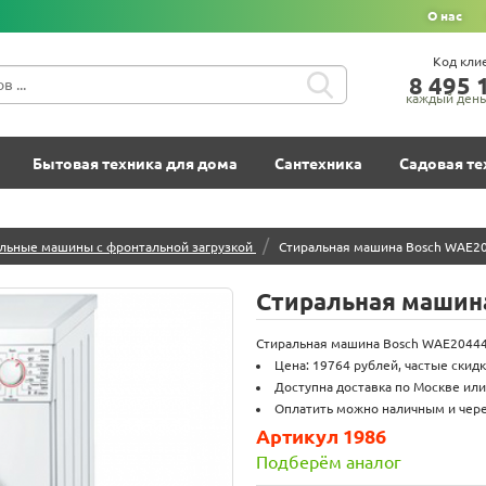
О нас
Код кли
8‍ 4‍9‍5‍ 1
каждый день 
Бытовая техника для дома
Сантехника
Садовая те
/
льные машины с фронтальной загрузкой
Cтиральная машина Bosch WAE2
Cтиральная машин
Cтиральная машина Bosch WAE20444 
Цена: 19764 рублей, частые скидк
Доступна доставка по Москве или
Оплатить можно наличным и через
Артикул 1986
Подберём аналог