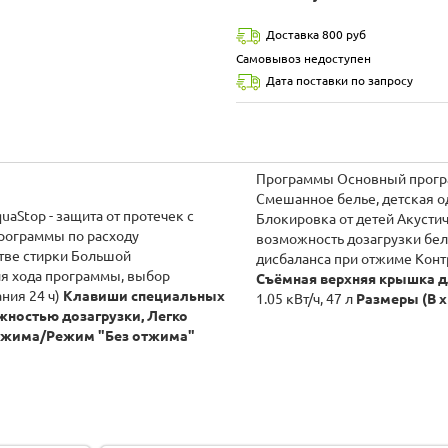
Доставка 800 руб
Самовывоз недоступен
Дата поставки по запросу
Программы Основный програм
Смешанное белье, детская о
uaStop - защита от протечек с
Блокировка от детей Акусти
программы по расходу
возможность дозагрузки бел
тве стирки Большой
дисбаланса при отжиме Конт
ия хода программы, выбор
Съёмная верхняя крышка д
ния 24 ч)
Клавиши специальных
1.05 кВт/ч, 47 л
Размеры (В х 
ожностью дозагрузки, Легко
и отжима/Режим "Без отжима"