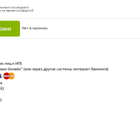
 момент последнего
и не является офертой.
Нет в наличии.
ЕНИИ
их лиц и ИП)
анк Онлайн" (или через другие системы интернет-банкинга)
ра
it)
к)