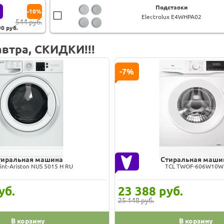
Подставки
-10%
Electrolux E4WHPA02
544 руб.
90
руб.
втра, СКИДКИ!!!
-7%
тиральная машина
Стиральная маши
int-Ariston NUS 5015 H RU
TCL TWOF-606W10W
уб.
23 388
руб.
25 148 руб.
В корзину
В корзину