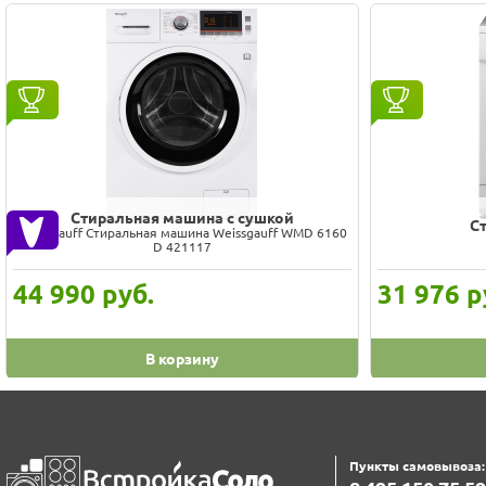
Cтиральная машина с сушкой
C
Weissgauff Стиральная машина Weissgauff WMD 6160
D 421117
44 990
руб.
31 976
р
В корзину
Пункты самовывоза: