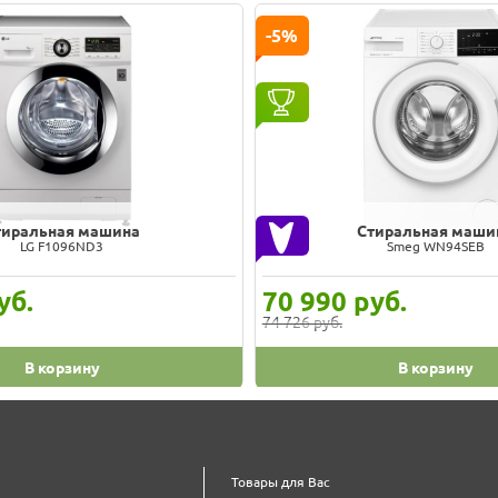
-5%
тиральная машина
Стиральная маши
LG F1096ND3
Smeg WN94SEB
уб.
70 990
руб.
74 726 руб.
В корзину
В корзину
Товары для Вас