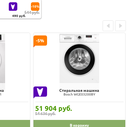
-10%
544 руб.
490
руб.
Prev
Next
-5%
на
Стиральная машина
1
Bosch WGE03200BY
51 904
руб.
54 636 руб.
В корзину