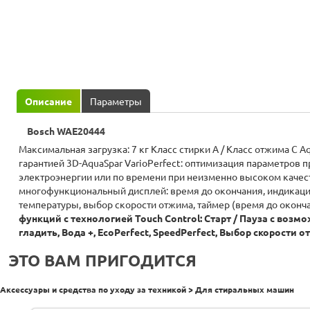
Описание
Параметры
Bosch WAE20444
Максимальная загрузка: 7 кг Класс стирки A / Класс отжима C Aq
гарантией 3D-AquaSpar VarioPerfect: оптимизация параметров 
электроэнергии или по времени при неизменно высоком качес
многофункциональный дисплей: время до окончания, индикац
температуры, выбор скорости отжима, таймер (время до оконча
функций с технологией Touch Control: Старт / Пауза с возм
гладить, Вода +, EcoPerfect, SpeedPerfect, Выбор скорост
ЭТО ВАМ ПРИГОДИТСЯ
Аксессуары и средства по уходу за техникой > Для стиральных машин