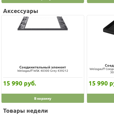
Аксессуары
Соед
Соединительный элемент
Weissgauff Соед
Weissgauff WSK 40300 Grey 439212
30
15 990
руб.
15 990
р
В корзину
Товары недели