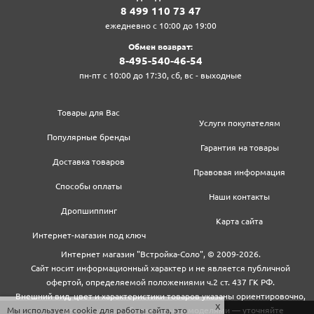
8‍ 4‍9‍9‍ 1‍1‍0‍ 7‍3‍ 4‍7‍
ежедневно с 10:00 до 19:00
Обмен возврат:
8‍-4‍9‍5‍-5‍4‍0‍-4‍6‍-5‍4‍
пн-пт с 10:00 до 17:30, сб, вс - выходные
Товары для Вас
Услуги покупателям
Популярные бренды
Гарантия на товары
Доставка товаров
Правовая информация
Способы оплаты
Наши контакты
Дропшиппинг
Карта сайта
Интернет-магазин под ключ
Интернет магазин "Встройка-Соло", © 2009-2026.
Сайт носит информационный характер и не является публичной
офертой, определяемой положениями ч.2 ст. 437 ГК РФ.
Внешний вид, цвет и характеристики товаров указаны ориентировочно,
Мы используем cookie для работы сайта, это
могут не совпадать с обновленными моделями — уточняйте