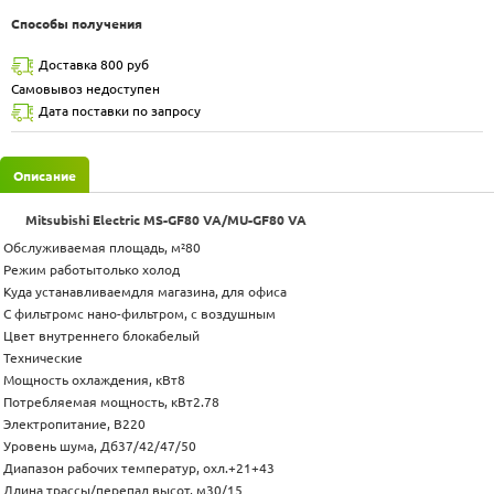
Способы получения
Доставка 800 руб
Самовывоз недоступен
Дата поставки по запросу
Описание
Mitsubishi Electric MS-GF80 VA/MU-GF80 VA
Обслуживаемая площадь, м²80
Режим работытолько холод
Куда устанавливаемдля магазина, для офиса
C фильтромс нано-фильтром, с воздушным
Цвет внутреннего блокабелый
Технические
Мощность охлаждения, кВт8
Потребляемая мощность, кВт2.78
Электропитание, В220
Уровень шума, Дб37/42/47/50
Диапазон рабочих температур, охл.+21+43
Длина трассы/перепад высот, м30/15