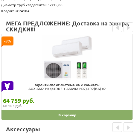
Диаметр труб хладагента9,52/15,88
ХладагентR410A
МЕГА ПРЕДЛОЖЕНИЕ: Доставка на завтра,
СКИДКИ!!!
Prev
Next
-5%
Мульти сплит система на 2 комнаты
AUX AM2-H14/4DR2 + AMWM-H07/4R2(BA) х2
64 759
руб.
68 167 руб.
В корзину
Аксессуары