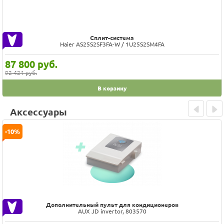
Сплит-система
Haier AS25S2SF3FA-W / 1U25S2SM4FA
87 800
руб.
92 421 руб.
В корзину
Аксессуары
Prev
Next
-10%
Дополнительный пульт для кондиционеров
AUX JD invertor, 803570