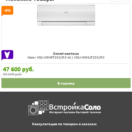
Prev
Next
-6%
Сплит-система
Haier HSU-09HFF203/R3-W / HSU-09HUF203/R3
47 600
руб.
50 638 руб.
В корзину
Консультации по товарам и заказам: