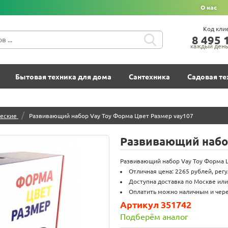
О нас
Код кли
8‍ 4‍9‍5‍ 1
каждый день 
Бытовая техника для дома
Сантехника
Садовая те
/
еские
Развивающий набор Vay Toy Форма Цвет Размер vay107
Развивающий набор
Развивающий набор Vay Toy Форма Ц
Отличная цена: 2265 рублей, рег
Доступна доставка по Москве или
Оплатить можно наличным и через
Артикул 351742
Подберём аналог