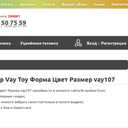
Оплата
Доставка
Услуги
Возврат обмен
Акции
Контакты
ента:
204051
‍5‍0‍ 7‍5‍ 5‍9‍
с 10:00 до 21:00
хника
Уценённая техника
Вход
Регистрация
|
 Vay Toy Форма Цвет Размер vay107
вет Размер vay107 приобрести в каталоге сайта Встройка-Соло:
улярные скидки;
 можете забрать самостоятельно в пункте выдачи;
 Visa и Mastercard.