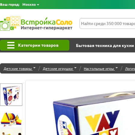
Ваш город:
Москва
Категории товаров
Бытовая техника для кухни
/
/
/
Детские товары
Детские игрушки
Настольные игры
Логич