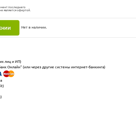
омент последнего
не является офертой.
Нет в наличии.
ЕНИИ
их лиц и ИП)
анк Онлайн" (или через другие системы интернет-банкинга)
ра
it)
к)