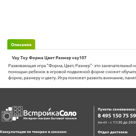
Описание
Vay Toy Форма Цвет Размер vay107
Развивающая игра "Форма, Цвет, Размер"- это замечательный наб
помощью ребенок в игровой подвижной форме сможет обучать
форме, размеру и цвету. Игра поможет развить внимание, памят
Пункты самовывоза:
8‍ 4‍9‍5‍ 1‍5‍0‍ 7‍5‍ 5‍9‍
пн-пт - с 11:30 до 20:0
Консультации по товарам и заказам:
Отдел доставки: