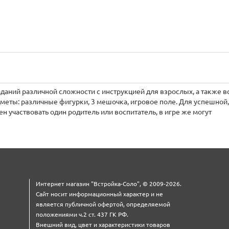
даний различной сложности с инструкцией для взрослых, а также в
меты: различные фигурки, 3 мешочка, игровое поле. Для успешной
н участвовать один родитель или воспитатель, в игре же могут
Интернет магазин "Встройка-Соло", © 2009-2026.
Сайт носит информационный характер и не
является публичной офертой, определяемой
положениями ч.2 ст. 437 ГК РФ.
Внешний вид, цвет и характеристики товаров