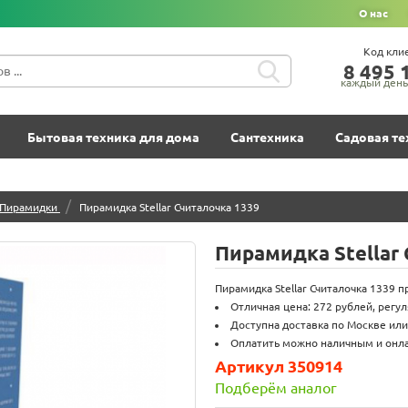
О нас
Код кли
8‍ 4‍9‍5‍ 1
каждый день 
Бытовая техника для дома
Сантехника
Садовая те
/
Пирамидки
Пирамидка Stellar Считалочка 1339
Пирамидка Stellar
Пирамидка Stellar Считалочка 1339 п
Отличная цена: 272 рублей, регу
Доступна доставка по Москве или
Оплатить можно наличным и онла
Артикул 350914
Подберём аналог