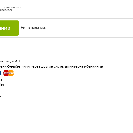
ент последнего
 является
Нет в наличии.
ЕНИИ
их лиц и ИП)
анк Онлайн" (или через другие системы интернет-банкинга)
ра
it)
к)