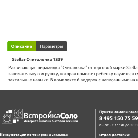
Описание
Параметры
Stellar Считалочка 1339
Развивающая пирамидка "Считалочка" от торговой марки Stella
занимательную игрушку, которая поможет ребенку научиться счи
тактильные навыки. В комплекте 6 ведерок с написанными на ни
Пункты самовывоза:
8‍ 4‍9‍5‍ 1‍5‍0‍ 7‍5‍ 5‍9‍
пн-пт - с 11:30 до 20:0
Консультации по товарам и заказам:
Отдел доставки: