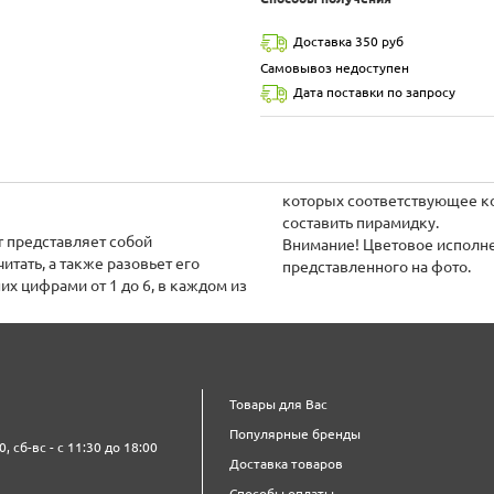
Доставка 350 руб
Самовывоз недоступен
Дата поставки по запросу
которых соответствующее к
составить пирамидку.
r представляет собой
Внимание! Цветовое исполне
тать, а также разовьет его
представленного на фото.
х цифрами от 1 до 6, в каждом из
Товары для Вас
Популярные бренды
0, сб-вс - с 11:30 до 18:00
Доставка товаров
Способы оплаты