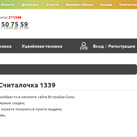
Оплата
Доставка
Услуги
Возврат обмен
Акции
Контакты
ента:
211346
‍5‍0‍ 7‍5‍ 5‍9‍
с 10:00 до 21:00
хника
Уценённая техника
Вход
Регистрация
|
 Считалочка 1339
риобрести в каталоге сайта Встройка-Соло:
лярные скидки;
 можете получить в пункте выдачи;
йн.