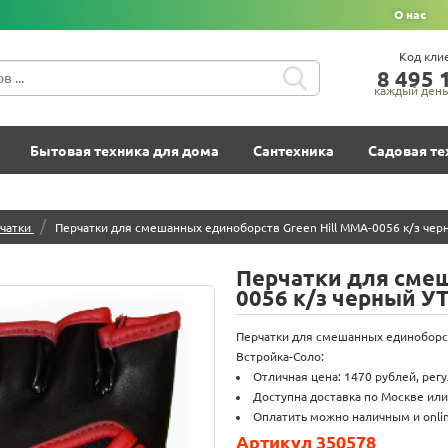
О нас
Код кли
8‍ 4‍9‍5‍ 1
каждый день 
Бытовая техника для дома
Сантехника
Садовая те
/
чатки
Перчатки для смешанных единоборств Green Hill MMA-0056 к/з чер
Перчатки для смеш
0056 к/з черный У
Перчатки для смешанных единоборст
Встройка-Соло:
Отличная цена: 1470 рублей, рег
Доступна доставка по Москве или
Оплатить можно наличным и onlin
Артикул 350578