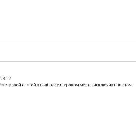
ладони, см. 17-18 18-19 19-22 23-27
тиметровой лентой в наиболее широком месте, исключив при этом