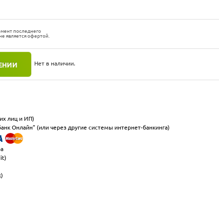
омент последнего
не является офертой.
Нет в наличии.
ЕНИИ
их лиц и ИП)
анк Онлайн" (или через другие системы интернет-банкинга)
ра
it)
к)