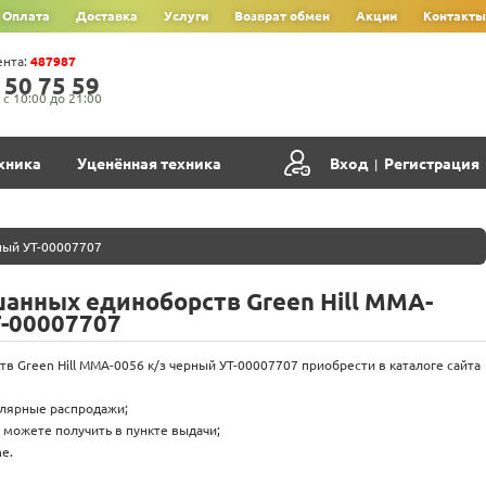
Оплата
Доставка
Услуги
Возврат обмен
Акции
Контакты
ента:
487987
‍5‍0‍ 7‍5‍ 5‍9‍
с 10:00 до 21:00
хника
Уценённая техника
Вход
Регистрация
|
ный УТ-00007707
анных единоборств Green Hill MMA-
Т-00007707
в Green Hill MMA-0056 к/з черный УТ-00007707 приобрести в каталоге сайта
улярные распродажи;
 можете получить в пункте выдачи;
e.