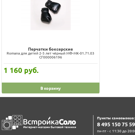
Перчатки боксерские
Romana для детей 2-5 лет чёрный МФ-МК-01.71.03
СГ000006196
1 160
руб.
В корзину
Пункты самовывоза:
8‍ 4‍9‍5‍ 1‍5‍0‍ 7‍5‍ 5‍9‍
пн-пт - с 11:30 до 20:0