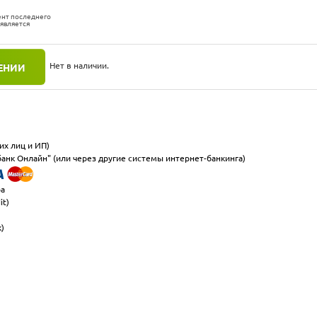
ент последнего
 является
Нет в наличии.
ЕНИИ
их лиц и ИП)
анк Онлайн" (или через другие системы интернет-банкинга)
ра
it)
к)