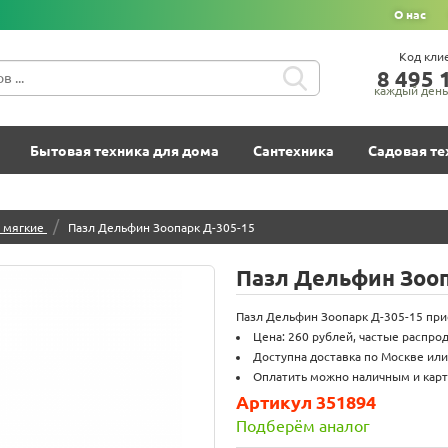
О нас
Код кли
8‍ 4‍9‍5‍ 1
каждый день 
Бытовая техника для дома
Сантехника
Садовая те
/
 мягкие
Пазл Дельфин Зоопарк Д-305-15
Пазл Дельфин Зооп
Пазл Дельфин Зоопарк Д-305-15 при
Цена: 260 рублей, частые распро
Доступна доставка по Москве или
Оплатить можно наличным и карт
Артикул 351894
Подберём аналог