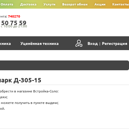
Оплата
Доставка
Услуги
Возврат обмен
Акции
Контакты
ента:
740270
‍5‍0‍ 7‍5‍ 5‍9‍
с 10:00 до 21:00
хника
Уценённая техника
Вход
Регистрация
|
арк Д-305-15
обрести в магазине Встройка-Соло:
дажи;
 можете получить в пункте выдачи;
ой.