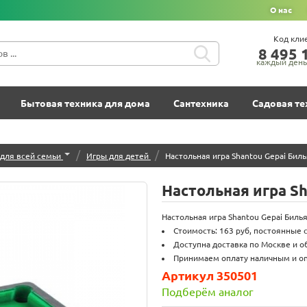
О нас
Код кли
8‍ 4‍9‍5‍ 1
каждый день 
Бытовая техника для дома
Сантехника
Садовая те
/
/
для всей семьи
Игры для детей
Настольная игра Shantou Gepai Бил
Настольная игра S
Настольная игра Shantou Gepai Билья
Стоимость: 163 руб, постоянные 
Доступна доставка по Москве и о
Принимаем оплату наличным и onl
Артикул 350501
Подберём аналог