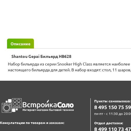
Описание
Shantou Gepai Бильярд HB628
Набор бильярда из серии Snooker High Class является наибол
настоящего бильярда для детей. В набор входят: стол, 11 шаров,
Пункты самовывоза:
8‍ 4‍9‍5‍ 1‍5‍0‍ 7‍5‍ 5‍9‍
пн-пт - с 11:30 до 20:0
Консультации по товарам и заказам:
Отдел доставки:
8‍ 4‍9‍9‍ 1‍1‍0‍ 7‍3‍ 4‍7‍