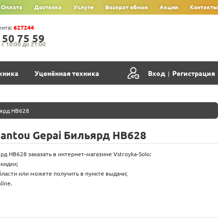
Оплата
Доставка
Услуги
Возврат обмен
Акции
Контакты
ента:
627244
‍5‍0‍ 7‍5‍ 5‍9‍
с 10:00 до 21:00
хника
Уценённая техника
Вход
Регистрация
|
ьярд HB628
hantou Gepai Бильярд HB628
рд HB628 заказать в интернет-магазине Vstroyka-Solo:
скидки;
бласти или можете получить в пункте выдачи;
ine.