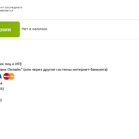
ент последнего
 является
Нет в наличии.
ЕНИИ
их лиц и ИП)
анк Онлайн" (или через другие системы интернет-банкинга)
ра
it)
к)