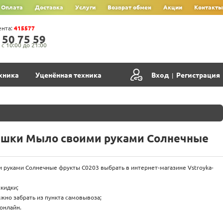
Оплата
Доставка
Услуги
Возврат обмен
Акции
Контакты
ента:
415577
‍5‍0‍ 7‍5‍ 5‍9‍
с 10:00 до 21:00
хника
Уценённая техника
Вход
Регистрация
|
ашки Мыло своими руками Солнечные
руками Солнечные фрукты С0203 выбрать в интернет-магазине Vstroyka-
скидки;
жно забрать из пункта самовывоза;
онлайн.