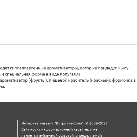
ходят гипоаллергенные ароматизаторы, которые придадут мылу
 и специальная форма в виде попугая.м
ароматизатор (фрукты), пищевой краситель (красный), формочка в
ла.
Интернет магазин "Встройка-Соло", © 2009-2026.
Сайт носит информационный характер и не
является публичной офертой, определяемой