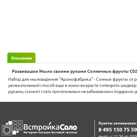
Описание
Развивашки Мыло своими руками Солнечные фрукты С0
Набор для мыловарения "Аромофабрика" - Сочные фрукты от р
увлекательный способ еще в юном возрасте сотворить шедевр
руками, сможет стать трогательным незабываемым подарком дл
Пункты самовывоза:
8‍ 4‍9‍5‍ 1‍5‍0‍ 7‍5‍ 5‍9‍
пн-пт - с 11:30 до 20:0