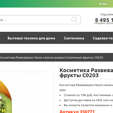
О нас
Код кли
8‍ 4‍9‍5‍ 1
каждый день 
Бытовая техника для дома
Сантехника
Садовая те
Косметика Развивашки Мыло своими руками Солнечные фрукты С0203
Косметика Развив
фрукты С0203
Косметика Развивашки Мыло своими 
Solo:
Стоимость: 196 руб, постоянные 
Доступна доставка по МСК или мо
Вы можете оплатить наличным и 
Артикул 350771