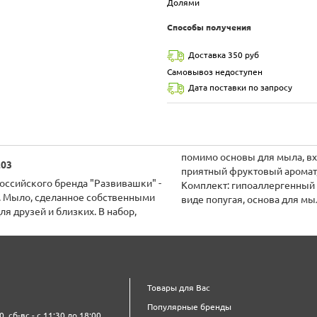
Долями
Способы получения
Доставка 350 руб
Самовывоз недоступен
Дата поставки по запросу
помимо основы для мыла, в
203
приятный фруктовый аромат,
оссийского бренда "Развивашки" -
Комплект: гипоаллергенный 
. Мыло, сделанное собственными
виде попугая, основа для мы
я друзей и близких. В набор,
Товары для Вас
Популярные бренды
0, сб-вс - с 11:30 до 18:00