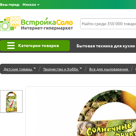
Ваш город:
Москва
Категории товаров
Бытовая техника для кухни
/
/
/
Детские товары
Творчество и Хобби
Все для мыловарения