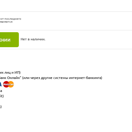
ент последнего
 является
Нет в наличии.
ЕНИИ
их лиц и ИП)
анк Онлайн" (или через другие системы интернет-банкинга)
ра
it)
к)