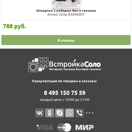
Отвертка с набором бит и головок
Arnezi 32пр R2040007
788
руб.
В корзину
Консультации по товарам и заказам:
8‍ 4‍9‍5‍ 1‍5‍0‍ 7‍5‍ 5‍9‍
каждый день с 10:00 до 21:00