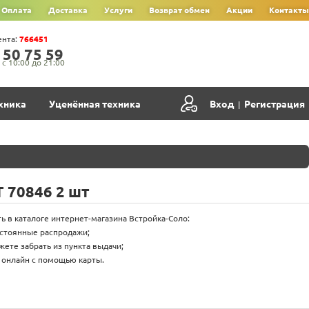
Оплата
Доставка
Услуги
Возврат обмен
Акции
Контакты
ента:
766451
‍5‍0‍ 7‍5‍ 5‍9‍
с 10:00 до 21:00
хника
Уценённая техника
Вход
Регистрация
|
T 70846 2 шт
ть в каталоге интернет-магазина Встройка-Соло:
остоянные распродажи;
жете забрать из пункта выдачи;
 онлайн с помощью карты.