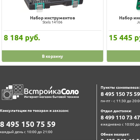
Набор инструментов
Набор ин
Stels 14106
J
8 184
руб.
15 445
р
В корзину
Пункты самовывоза:
8‍ 4‍9‍5‍ 1‍5‍0‍ 7‍5‍ 5‍9‍
пн-пт - с 11:30 до 20:0
Консультации по товарам и заказам:
Отдел доставки:
8‍ 4‍9‍9‍ 1‍1‍0‍ 7‍3‍ 4‍7‍
8‍ 4‍9‍5‍ 1‍5‍0‍ 7‍5‍ 5‍9‍
ежедневно с 10:00 до
каждый день с 10:00 до 21:00
Обмен возврат: