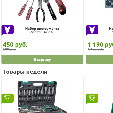
Набор инструмента
На
Zipower PM 5160
450
руб.
1 190
ру
500 руб.
1 400 руб.
В корзину
Товары недели