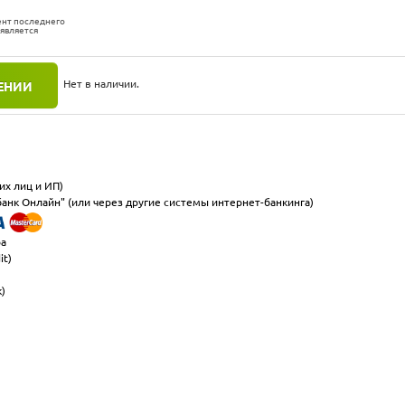
ент последнего
 является
Нет в наличии.
ЕНИИ
их лиц и ИП)
анк Онлайн" (или через другие системы интернет-банкинга)
ра
it)
к)