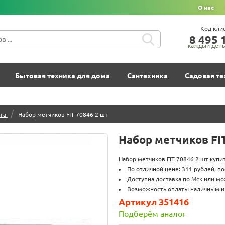
О нас
Код кли
8‍ 4‍9‍5‍ 1
каждый день 
Бытовая техника для дома
Сантехника
Садовая те
/
та
Набор метчиков FIT 70846 2 шт
Набор метчиков FI
Набор метчиков FIT 70846 2 шт купи
По отличной цене: 311 рублей, п
Доступна доставка по Мск или мо
Возможность оплаты наличным и
Артикул 351416
Подберём аналог