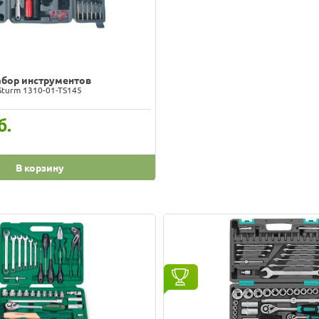
бор инструментов
Sturm 1310-01-TS145
б.
В корзину