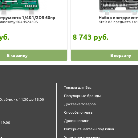
струмента 1/4&1/2DR 60пр
Набор инструмент
onnesway S04H52460S
Stels 82 предмета 14
уб.
8 743
руб.
В корзину
В корзину
Товары для Вас
Популярные бренды
0, сб-вс - с 11:30 до 18:00
Доставка товаров
Способы оплаты
Дропшиппинг
 19:00
Интернет-магазин под ключ
Услуги покупателям