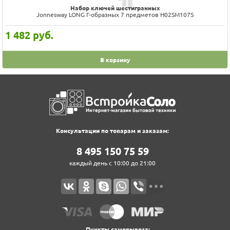
Набор ключей шестигранных
Jonnesway LONG Г-образных 7 предметов H02SM107S
1 482
руб.
В корзину
Консультации по товарам и заказам:
8‍ 4‍9‍5‍ 1‍5‍0‍ 7‍5‍ 5‍9‍
каждый день с 10:00 до 21:00
Пункты самовывоза: