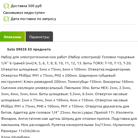
Доставка 500 руб
Самовывоз недоступен
Дата поставки по запросу
Описание
Параметры
Sata 09535 53 предмета
Набор для электротехнических работ (Набор электрика): Головки торцевые
1/4'' 6 граней (мм):4, 5, 6, 7, 8, 9, 10, 11, 12, 13. Биты TORX: T-10, T-15, T-20.
Отвертки шлицевые: 5мм x 75мм, 6мм х 100мм. Отвертка индикаторная.
Отвертки Phillips: PH1 x 75мм, PH2 x 200мм. Шарнирно-губцевый
инструмент: Ключ разводной 200мм. Тонкогубцы 150мм. Бокорезы 160мм.
Съемник изоляции универсальный. Паяльник 30w. Биты HEX: 2мм, 2.5мм,
3мм, 4мм, 5мм, 6мм. Биты шлицевые: 5.5мм, 6.5мм. Отвертки часовые
шлицевые: 2мм х 75мм, 3мм х 100мм, 4мм х 150мм. Отвертки часовые
Phillips: PH1 x 75мм, PH0 x 100мм, PH1 x 150мм. Отвертка держатель для
битов. Адаптер для головок 1/4'' 25мм. Аксессуары: Припой 17г. Изолента.
Фонарик. Антистатическая щетка. Шприц для откачки припоя. Подставка для
паяльника. Нож раскладной. Рулетка измерительная 3м/13мм. Мультиметр.
Размеры: 11х54х36см
Хром Молибден