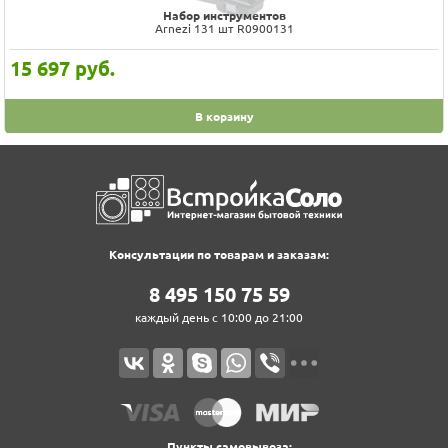
Набор стандартных и глубоких торцевых головок 1/4" и 3/8"DR 4-24
мм
Jonnesway S04H3157S
13 286
руб.
В корзину
Консультации по товарам и заказам:
8‍ 4‍9‍5‍ 1‍5‍0‍ 7‍5‍ 5‍9‍
каждый день с 10:00 до 21:00
Пункты самовывоза: