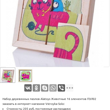
Оплата
Доставка
Услуги
Возврат
обмен
Акции
Контакты
Набор деревянных пазлов Alatoys Животные 16 элементов ПЗЛ02
заказать в интернет-магазине Vstroyka-Solo:
Стоимость: 205 руб, постоянные распродажи;