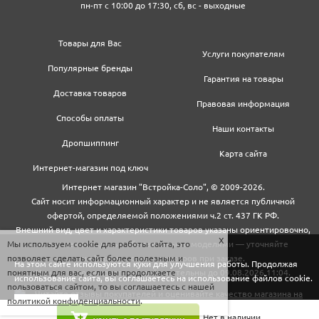
пн-пт с 10:00 до 17:30, сб, вс - выходные
Товары для Вас
Услуги покупателям
Популярные бренды
Гарантия на товары
Доставка товаров
Правовая информация
Способы оплаты
Наши контакты
Дропшиппинг
Карта сайта
Интернет-магазин под ключ
Интернет магазин "Встройка-Соло", © 2009-2026.
Сайт носит информационный характер и не является публичной
офертой, определяемой положениями ч.2 ст. 437 ГК РФ.
Внешний вид, цвет и характеристики товаров указаны ориентировочно,
Мы используем cookie для работы сайта, это
могут не совпадать с обновленными моделями — уточняйте
позволяет сделать сайт более полезным и
информацию у менеджеров при заказе.
На этом сайте используются куки для улучшения работы. Продолжая
понятным для вас, если вы продолжаете
Цены и условия доставки действительны до 09.08.2026 11:04.
использование сайта, вы соглашаетесь на использование файлов cookie.
пользоваться сайтом, то вы соглашаетесь с нашей
политикой конфиденциальности
.
Закрыть
Нет в наличии.