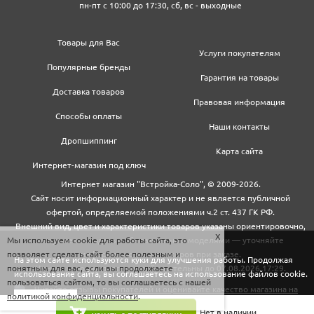
пн-пт с 10:00 до 17:30, сб, вс - выходные
Товары для Вас
Услуги покупателям
Популярные бренды
Гарантия на товары
Доставка товаров
Правовая информация
Способы оплаты
Наши контакты
Дропшиппинг
Карта сайта
Интернет-магазин под ключ
Интернет магазин "Встройка-Соло", © 2009-2026.
Сайт носит информационный характер и не является публичной
офертой, определяемой положениями ч.2 ст. 437 ГК РФ.
Внешний вид, цвет и характеристики товаров указаны ориентировочно,
Мы используем cookie для работы сайта, это
могут не совпадать с обновленными моделями — уточняйте
позволяет сделать сайт более полезным и
информацию у менеджеров при заказе.
На этом сайте используются куки для улучшения работы. Продолжая
понятным для вас, если вы продолжаете
Цены и условия доставки действительны до 07.08.2026 17:29.
использование сайта, вы соглашаетесь на использование файлов cookie.
пользоваться сайтом, то вы соглашаетесь с нашей
политикой конфиденциальности
.
Закрыть
Нет в наличии.