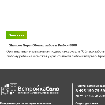
Описание
Shantou Gepai Облако заботы Рыбки 8808
Оригинальная музыкальная подвеска-карусель "Облако заботы
любому ребенка и сможет украсить почти любой интерьер. Кро
Пункты самовывоза:
8‍ 4‍9‍5‍ 1‍5‍0‍ 7‍5‍ 5‍9‍
пн-пт - с 11:30 до 20:0
Консультации по товарам и заказам:
Отдел доставки: