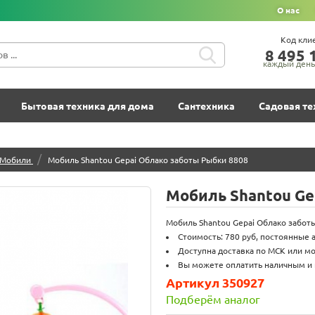
О нас
Код кли
8‍ 4‍9‍5‍ 1
каждый день 
Бытовая техника для дома
Сантехника
Садовая те
/
Мобили
Мобиль Shantou Gepai Облако заботы Рыбки 8808
Мобиль Shantou Ge
Мобиль Shantou Gepai Облако заботы
Стоимость: 780 руб, постоянные 
Доступна доставка по МСК или мо
Вы можете оплатить наличным и 
Артикул 350927
Подберём аналог