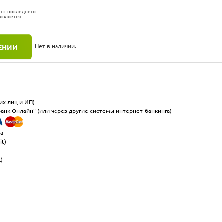
ент последнего
 является
Нет в наличии.
ЕНИИ
их лиц и ИП)
анк Онлайн" (или через другие системы интернет-банкинга)
ра
it)
к)