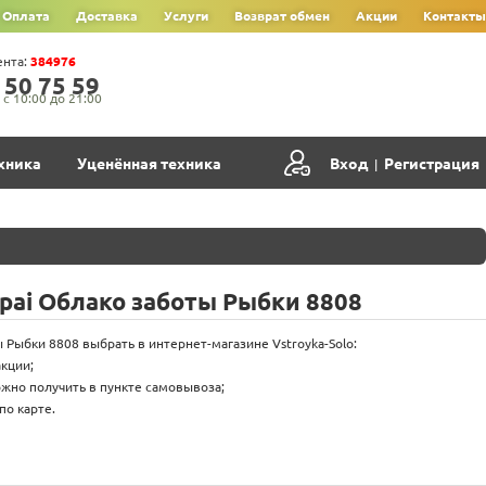
Оплата
Доставка
Услуги
Возврат обмен
Акции
Контакты
ента:
384976
‍5‍0‍ 7‍5‍ 5‍9‍
с 10:00 до 21:00
хника
Уценённая техника
Вход
Регистрация
|
pai Облако заботы Рыбки 8808
 Рыбки 8808 выбрать в интернет-магазине Vstroyka-Solo:
акции;
жно получить в пункте самовывоза;
по карте.