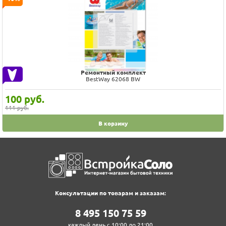
Ремонтный комплект
BestWay 62068 BW
100
руб.
111 руб.
В корзину
Консультации по товарам и заказам:
8‍ 4‍9‍5‍ 1‍5‍0‍ 7‍5‍ 5‍9‍
каждый день с 10:00 до 21:00