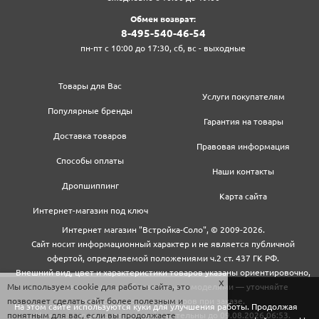
Обмен возврат:
8‍-4‍9‍5‍-5‍4‍0‍-4‍6‍-5‍4‍
пн-пт с 10:00 до 17:30, сб, вс - выходные
Товары для Вас
Услуги покупателям
Популярные бренды
Гарантия на товары
Доставка товаров
Правовая информация
Способы оплаты
Наши контакты
Дропшиппинг
Карта сайта
Интернет-магазин под ключ
Интернет магазин "Встройка-Соло", © 2009-2026.
Сайт носит информационный характер и не является публичной
офертой, определяемой положениями ч.2 ст. 437 ГК РФ.
Внешний вид, цвет и характеристики товаров указаны ориентировочно,
Мы используем cookie для работы сайта, это
могут не совпадать с обновленными моделями — уточняйте
позволяет сделать сайт более полезным и
информацию у менеджеров при заказе.
На этом сайте используются куки для улучшения работы. Продолжая
понятным для вас, если вы продолжаете
Цены и условия доставки действительны до 09.08.2026 06:53.