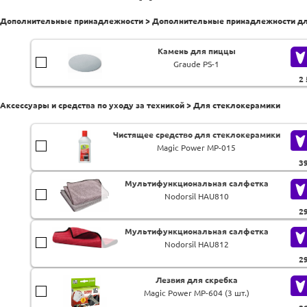
Дополнительные принадлежности > Дополнительные принадлежности для 
Камень для пиццы
Graude PS-1
2
Аксессуары и средства по уходу за техникой > Для стеклокерамики
Чистящее средство для стеклокерамики
Magic Power MP-015
3
Мультифункциональная салфетка
Nodorsil HAU810
2
Мультифункциональная салфетка
Nodorsil HAU812
2
Лезвия для скребка
Magic Power MP-604 (3 шт.)