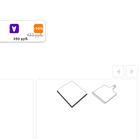
-10%
433 руб.
390
руб.
Prev
Next