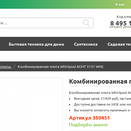
О нас
Код кли
8‍ 4‍9‍5‍ 1
каждый день 
Бытовая техника для дома
Сантехника
Садовая те
/
 плиты
Комбинированная плита Whirlpool ACMT 5131 WH2
Комбинированная п
Комбинированная плита Whirlpool AC
Выгодная цена: 21429 руб, частые
Доступна доставка по МСК или мо
Вы можете оплатить наличным и
Артикул 350451
Подберём аналог