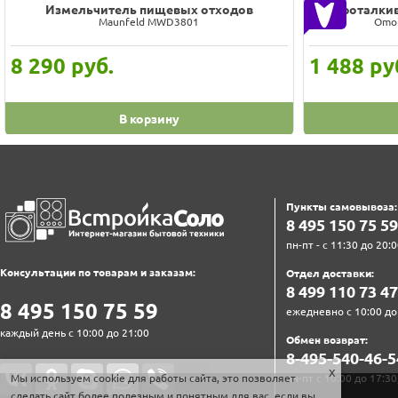
Измельчитель пищевых отходов
Проталкив
Maunfeld MWD3801
Omoi
8 290
руб.
1 488
ру
В корзину
Пункты самовывоза:
8‍ 4‍9‍5‍ 1‍5‍0‍ 7‍5‍ 5‍9‍
пн-пт - с 11:30 до 20:0
Консультации по товарам и заказам:
Отдел доставки:
8‍ 4‍9‍9‍ 1‍1‍0‍ 7‍3‍ 4‍7‍
8‍ 4‍9‍5‍ 1‍5‍0‍ 7‍5‍ 5‍9‍
ежедневно с 10:00 до
каждый день с 10:00 до 21:00
Обмен возврат:
8‍-4‍9‍5‍-5‍4‍0‍-4‍6‍-5‍
Мы используем cookie для работы сайта, это позволяет
пн-пт с 10:00 до 17:30
сделать сайт более полезным и понятным для вас, если вы