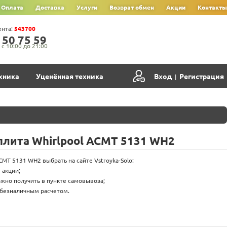
Оплата
Доставка
Услуги
Возврат обмен
Акции
Контакты
ента:
543700
‍5‍0‍ 7‍5‍ 5‍9‍
с 10:00 до 21:00
хника
Уценённая техника
Вход
Регистрация
|
лита Whirlpool ACMT 5131 WH2
MT 5131 WH2 выбрать на сайте Vstroyka-Solo:
 акции;
жно получить в пункте самовывоза;
 безналичным расчетом.