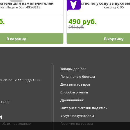
атель для измельчителей
Средство по уходу за духо
kiri Nagare Slim 4956835
Korting K 05
б.
490
руб.
544 руб.
В корзину
В корзину
Товары для Вас
Популярные бренды
0, сб-вс - с 11:30 до 18:00
Доставка товаров
Способы оплаты
Дропшиппинг
 19:00
Интернет-магазин под ключ
Услуги покупателям
4‍
, сб, вс - выходные
Гарантия на товары