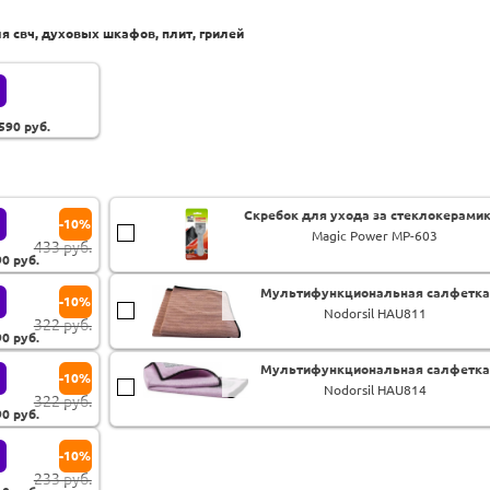
свч, духовых шкафов, плит, грилей
 590
руб.
Скребок для ухода за стеклокерами
-10%
Magic Power MP-603
433 руб.
90
руб.
Мультифункциональная салфетка
-10%
Nodorsil HAU811
322 руб.
90
руб.
Мультифункциональная салфетка
-10%
Nodorsil HAU814
322 руб.
90
руб.
-10%
233 руб.