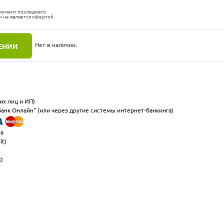
 момент последнего
и не является офертой.
Нет в наличии.
ЕНИИ
их лиц и ИП)
анк Онлайн" (или через другие системы интернет-банкинга)
ра
it)
к)