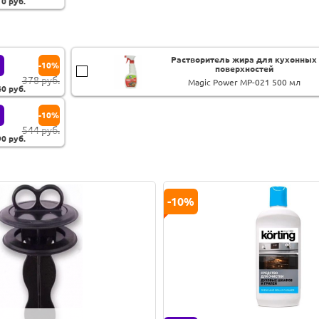
10
руб.
Растворитель жира для кухонных
-10%
поверхностей
378 руб.
Magic Power MP-021 500 мл
40
руб.
-10%
544 руб.
90
руб.
-10%