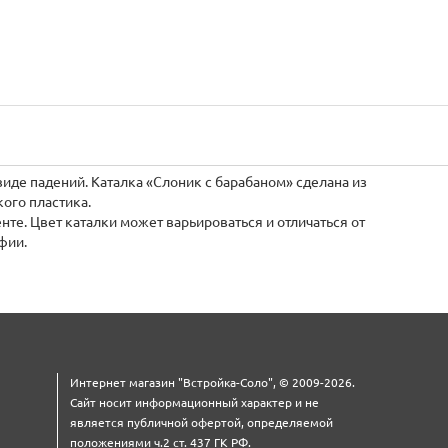
иде падений. Каталка «Слоник с барабаном» сделана из
ого пластика.
нте. Цвет каталки может варьироваться и отличаться от
фии.
Интернет магазин "Встройка-Соло", © 2009-2026.
Сайт носит информационный характер и не
является публичной офертой, определяемой
положениями ч.2 ст. 437 ГК РФ.