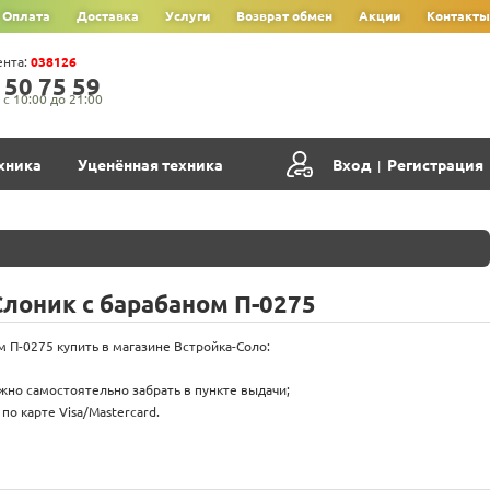
Оплата
Доставка
Услуги
Возврат обмен
Акции
Контакты
ента:
038126
‍5‍0‍ 7‍5‍ 5‍9‍
с 10:00 до 21:00
хника
Уценённая техника
Вход
Регистрация
|
Слоник с барабаном П-0275
м П-0275 купить в магазине Встройка-Соло:
жно самостоятельно забрать в пункте выдачи;
о карте Visa/Mastercard.