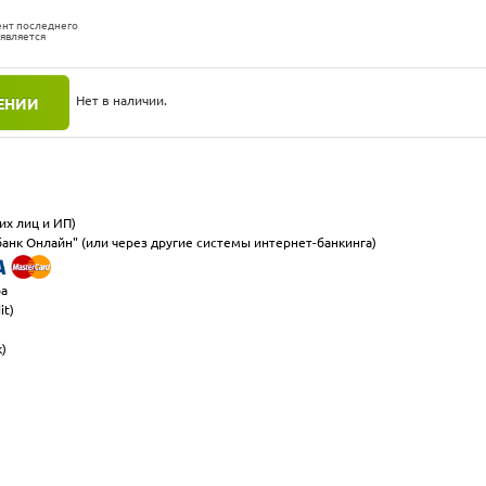
ент последнего
 является
Нет в наличии.
ЕНИИ
их лиц и ИП)
анк Онлайн" (или через другие системы интернет-банкинга)
ра
it)
к)