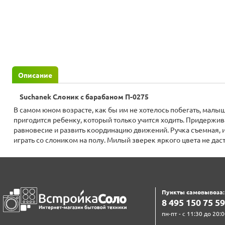
Описание
Suchanek Слоник с барабаном П-0275
В самом юном возрасте, как бы им не хотелось побегать, малыш
пригодится ребенку, который только учится ходить. Придержива
равновесие и развить координацию движений. Ручка съемная, и
играть со слоником на полу. Милый зверек яркого цвета не даст 
Пункты самовывоза:
8‍ 4‍9‍5‍ 1‍5‍0‍ 7‍5‍ 5‍9‍
пн-пт - с 11:30 до 20:0