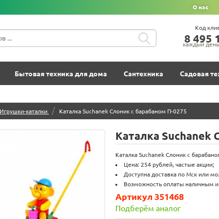
О нас
Код кли
8‍ 4‍9‍5‍ 1
каждый день 
Бытовая техника для дома
Сантехника
Садовая те
/
Игрушки-каталки
Каталка Suchanek Слоник с барабаном П-0275
Каталка Suchanek 
Каталка Suchanek Слоник с барабано
Цена: 254 рублей, частые акции;
Доступна доставка по Мск или мо
Возможность оплаты наличным и п
Артикул 351468
Подберём аналог