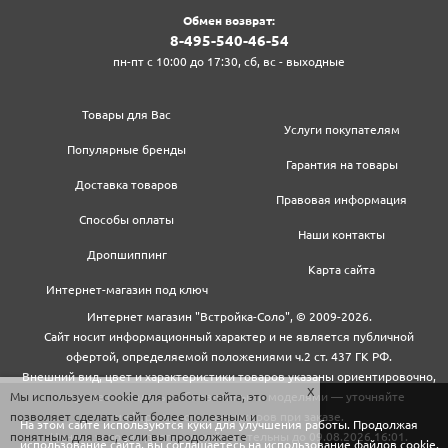
Обмен возврат:
8‍-4‍9‍5‍-5‍4‍0‍-4‍6‍-5‍4‍
пн-пт с 10:00 до 17:30, сб, вс - выходные
Товары для Вас
Услуги покупателям
Популярные бренды
Гарантия на товары
Доставка товаров
Правовая информация
Способы оплаты
Наши контакты
Дропшиппинг
Карта сайта
Интернет-магазин под ключ
Интернет магазин "Встройка-Соло", © 2009-2026.
Сайт носит информационный характер и не является публичной
офертой, определяемой положениями ч.2 ст. 437 ГК РФ.
Внешний вид, цвет и характеристики товаров указаны ориентировочно,
Мы используем cookie для работы сайта, это
могут не совпадать с обновленными моделями — уточняйте
позволяет сделать сайт более полезным и
информацию у менеджеров при заказе.
На этом сайте используются куки для улучшения работы. Продолжая
понятным для вас, если вы продолжаете
Цены и условия доставки действительны до 09.08.2026 16:01.
использование сайта, вы соглашаетесь на использование файлов cookie.